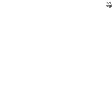
nos
rég