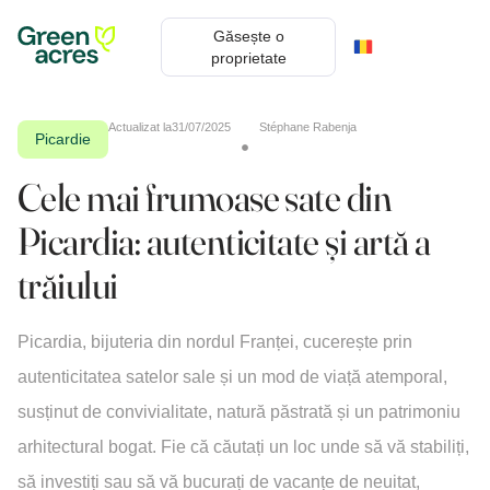
Găsește o
proprietate
Actualizat la
31/07/2025
Stéphane Rabenja
Picardie
Cele mai frumoase sate din
Picardia: autenticitate și artă a
trăiului
Picardia, bijuteria din nordul Franței, cucerește prin
autenticitatea satelor sale și un mod de viață atemporal,
susținut de convivialitate, natură păstrată și un patrimoniu
arhitectural bogat. Fie că căutați un loc unde să vă stabiliți,
să investiți sau să vă bucurați de vacanțe de neuitat,