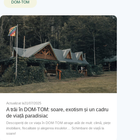
DOM-TOM
Actualizat la
31/07/2025
A trăi în DOM-TOM: soare, exotism și un cadru
de viață paradisiac
Descoperiți de ce viața în DOM-TOM atrage atât de mult: climă, piețe
imobiliare, fiscalitate și alegerea insulelor… Schimbare de viață la
soare!