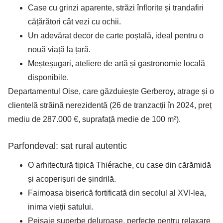
Case cu grinzi aparente, străzi înflorite și trandafiri
cățărători cât vezi cu ochii.
Un adevărat decor de carte poștală, ideal pentru o
nouă viață la țară.
Meșteșugari, ateliere de artă și gastronomie locală
disponibile.
Departamentul Oise, care găzduiește Gerberoy, atrage și o
clientelă străină nerezidentă (26 de tranzacții în 2024, preț
mediu de 287.000 €, suprafață medie de 100 m²).
Parfondeval: sat rural autentic
O arhitectură tipică Thiérache, cu case din cărămidă
și acoperișuri de șindrilă.
Faimoasa biserică fortificată din secolul al XVI-lea,
inima vieții satului.
Peisaje superbe deluroase, perfecte pentru relaxare