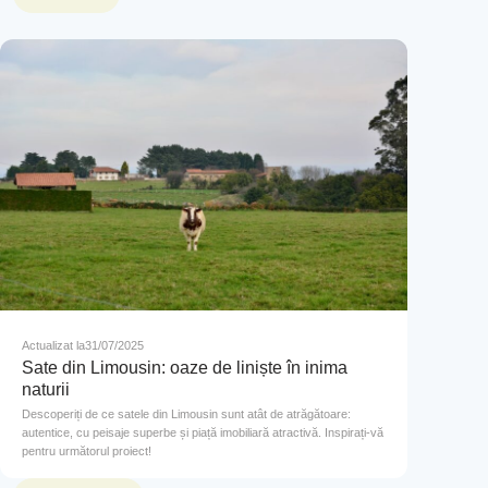
Actualizat la
31/07/2025
Sate din Limousin: oaze de liniște în inima
naturii
Descoperiți de ce satele din Limousin sunt atât de atrăgătoare:
autentice, cu peisaje superbe și piață imobiliară atractivă. Inspirați-vă
pentru următorul proiect!