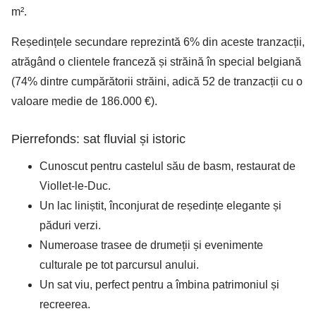
m².
Reședințele secundare reprezintă 6% din aceste tranzacții,
atrăgând o clientele franceză și străină în special belgiană
(74% dintre cumpărătorii străini, adică 52 de tranzacții cu o
valoare medie de 186.000 €).
Pierrefonds: sat fluvial și istoric
Cunoscut pentru castelul său de basm, restaurat de
Viollet-le-Duc.
Un lac liniștit, înconjurat de reședințe elegante și
păduri verzi.
Numeroase trasee de drumeții și evenimente
culturale pe tot parcursul anului.
Un sat viu, perfect pentru a îmbina patrimoniul și
recreerea.