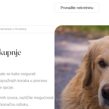
Pronađite nekretninu
nekretnine u Hrvatskoj
 kupnje
tate se kako osigurati
najvažnijih koraka u procesu
e opcije.
vnih izvora, različite mogućnosti
i konačnu odluku.