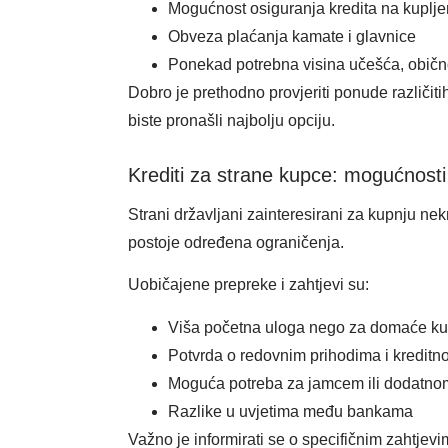
Mogućnost osiguranja kredita na kuplje
Obveza plaćanja kamate i glavnice
Ponekad potrebna visina učešća, obič
Dobro je prethodno provjeriti ponude različit
biste pronašli najbolju opciju.
Krediti za strane kupce: mogućnosti
Strani državljani zainteresirani za kupnju nek
postoje određena ograničenja.
Uobičajene prepreke i zahtjevi su:
Viša početna uloga nego za domaće k
Potvrda o redovnim prihodima i kreditn
Moguća potreba za jamcem ili dodatn
Razlike u uvjetima među bankama
Važno je informirati se o specifičnim zahtjevi