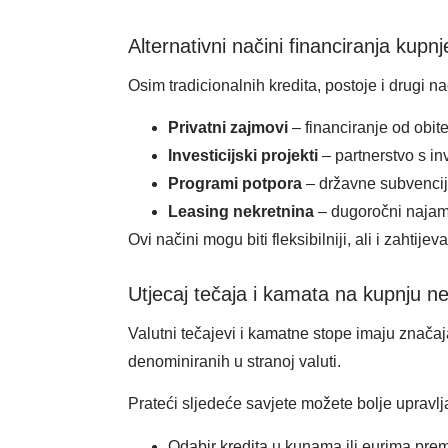
Alternativni načini financiranja kupnj
Osim tradicionalnih kredita, postoje i drugi na
Privatni zajmovi
– financiranje od obitelj
Investicijski projekti
– partnerstvo s in
Programi potpora
– državne subvencije
Leasing nekretnina
– dugoročni najam
Ovi načini mogu biti fleksibilniji, ali i zahtij
Utjecaj tečaja i kamata na kupnju n
Valutni tečajevi i kamatne stope imaju značaj
denominiranih u stranoj valuti.
Prateći sljedeće savjete možete bolje upravlja
Odabir kredita u kunama ili eurima prema