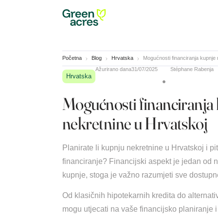
Početna
Blog
Hrvatska
Mogućnosti financiranja kupnje 
Ažurirano dana
31/07/2025
Stéphane Rabenja
Hrvatska
Mogućnosti financiranja
nekretnine u Hrvatskoj
Planirate li kupnju nekretnine u Hrvatskoj i pi
financiranje? Financijski aspekt je jedan od 
kupnje, stoga je važno razumjeti sve dostupn
Od klasičnih hipotekarnih kredita do alternati
mogu utjecati na vaše financijsko planiranje 