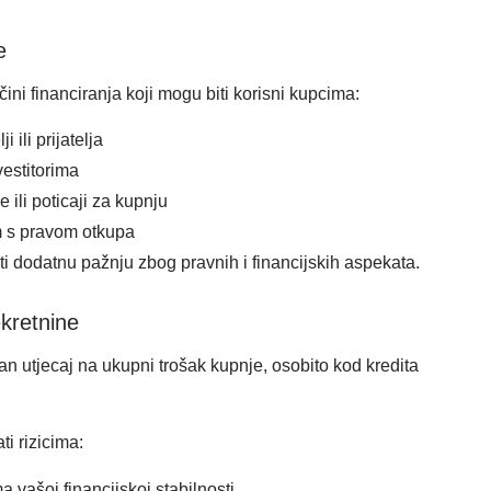
e
čini financiranja koji mogu biti korisni kupcima:
i ili prijatelja
vestitorima
 ili poticaji za kupnju
 s pravom otkupa
evati dodatnu pažnju zbog pravnih i financijskih aspekata.
ekretnine
an utjecaj na ukupni trošak kupnje, osobito kod kredita
ti rizicima:
 vašoj financijskoj stabilnosti