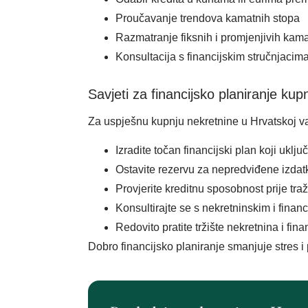
Proučavanje trendova kamatnih stopa
Razmatranje fiksnih i promjenjivih kam
Konsultacija s financijskim stručnjacima 
Savjeti za financijsko planiranje kup
Za uspješnu kupnju nekretnine u Hrvatskoj važ
Izradite točan financijski plan koji uklj
Ostavite rezervu za nepredviđene izdat
Provjerite kreditnu sposobnost prije tra
Konsultirajte se s nekretninskim i finan
Redovito pratite tržište nekretnina i fin
Dobro financijsko planiranje smanjuje stres i