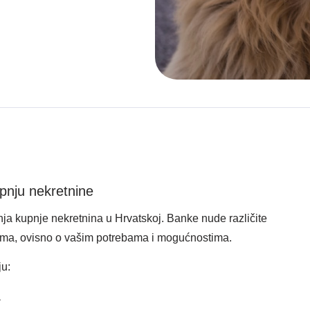
upnju nekretnine
anja kupnje nekretnina u Hrvatskoj. Banke nude različite
atama, ovisno o vašim potrebama i mogućnostima.
ju:
a