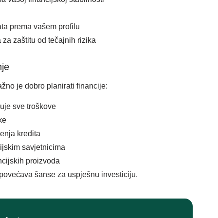
ata prema vašem profilu
za zaštitu od tečajnih rizika
nje
no je dobro planirati financije:
učuje sve troškove
ke
ženja kredita
cijskim savjetnicima
ancijskih proizvoda
 povećava šanse za uspješnu investiciju.