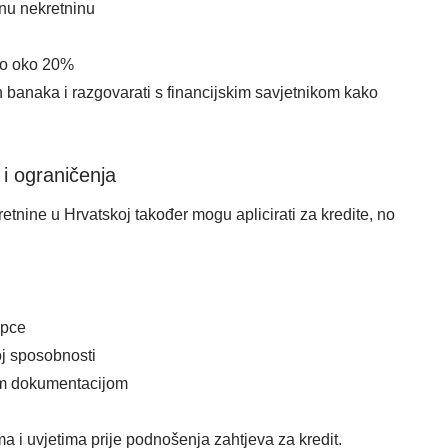
nu nekretninu
no oko 20%
ih banaka i razgovarati s financijskim savjetnikom kako
 i ograničenja
retnine u Hrvatskoj također mogu aplicirati za kredite, no
upce
oj sposobnosti
om dokumentacijom
ma i uvjetima prije podnošenja zahtjeva za kredit.