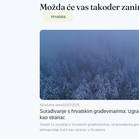
Možda će vas također zani
Hrvatska
Ažurirano dana
31/07/2025
Surađivanje s hrvatskim građevinarima: izgr
kao stranac
Savjeti za suradnju s hrvatskim građevinarima, od pronalaska grad
primopredaje kuće kao stranac u Hrvatskoj.