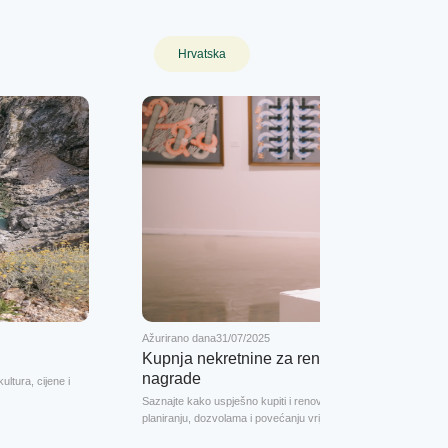
Hrvatska
Ažurirano dana
31/07/2025
Kupnja nekretnine za renovaciju u Hrvatskoj
nagrade
ultura, cijene i
Saznajte kako uspješno kupiti i renovirati nekretninu u Hrvatsko
planiranju, dozvolama i povećanju vrijednosti.