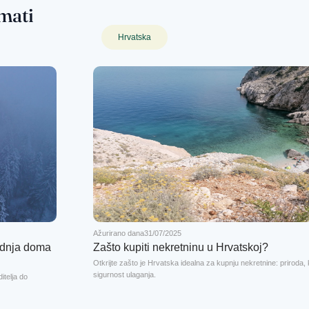
mati
Hrvatska
Ažurirano dana
31/07/2025
adnja doma
Zašto kupiti nekretninu u Hrvatskoj?
Otkrijte zašto je Hrvatska idealna za kupnju nekretnine: priroda, k
sigurnost ulaganja.
itelja do