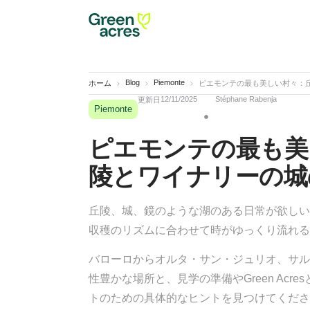
Blog
Piemonte
ホーム
ピエモンテの最も美しい村々：
12/11/2025
Stéphane Rabenja
更新日
Piemonte
ピエモンテの最も美
陵とワイナリーの城
丘陵、城、鏡のような湖のある日常が欲しい
収穫のリズムに合わせて時がゆっくり流れる村
バローロからオルタ・サン・ジュリオ、サル
性豊かな場所と、見学の準備やGreen Acr
トのための具体的なヒントを見つけてくださ