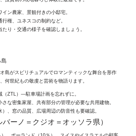
ワイン農家、景観付きの小邸宅。
通行権、ユネスコの制約など。
当たり・交通の様子を確認しましょう。
る島
オ島がスピリチュアルでロマンティックな舞台を形作
は、何世紀もの敬虔と芸術を物語ります。
（ZTL）—駐車場計画を忘れずに。
小さな密集家屋、共有部分の管理が必要な共用建物。
水）、窓の品質、広場周辺の防音性も要確認。
ェルバーノ＝クジオ＝オッソラ県）
％）、ポーランド（10％）。スイスやイスラエルの顧客