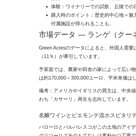
体験：ワイナリーでの試飲、丘陵での
購入時のポイント：歴史的中心地＝魅
付属施設が得られることも。
市場データ ― ランゲ（クー
Green Acresのデータによると、外国人
（11％）が牽引しています。
予算面では、農家や田舎の家によって広い物
は約170,000～300,000ユーロ、平米単価
備考：アメリカやイギリスの買主は、中央値約9
わち「カサーリ」再生を志向しています。
名醸ワインとピエモンテ流ホスピタリ
バローロとバルバレスコがこの土地のアイデ
グリツーリズモのもてなしは素朴かつ丁寧で