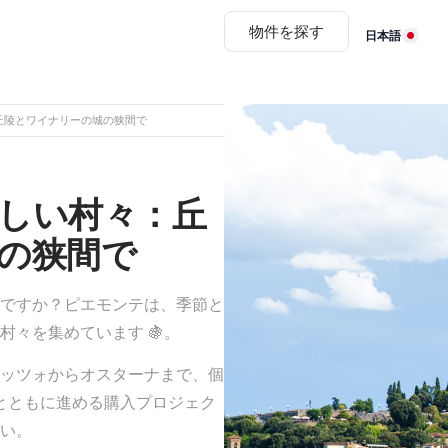
物件を探す
日本語
丘陵とワイナリーの城の狭間で
しい村々：丘
の狭間で
ですか？ピエモンテは、季節と
々を集めています 🍇。
ッツォからオスターナまで、個
esとともに進める購入プロジェク
い。