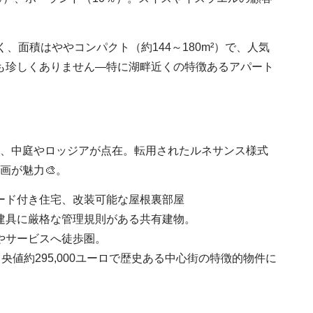
く、面積はややコンパクト（約144～180m²）で、人気
とも珍しくありません—特に湖畔近くの特徴あるアパート
、中庭やロッジアが点在。転用されたルネサンス様式
画が魅力🎨。
ード付き住宅、改装可能な屋根裏部屋
建具に厳格な管理規則がある共有建物。
やサービスへ徒歩圏。
央値約295,000ユーロで歴史ある中心街の特徴的物件に