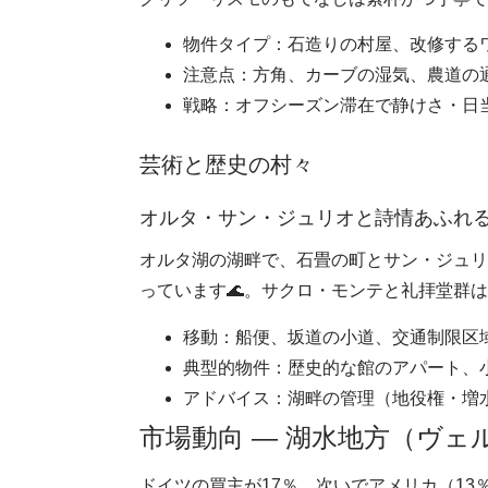
物件タイプ：石造りの村屋、改修する
注意点：方角、カーブの湿気、農道の
戦略：オフシーズン滞在で静けさ・日
芸術と歴史の村々
オルタ・サン・ジュリオと詩情あふれ
オルタ湖の湖畔で、石畳の町とサン・ジュリ
っています🌊。サクロ・モンテと礼拝堂群
移動：船便、坂道の小道、交通制限区域
典型的物件：歴史的な館のアパート、
アドバイス：湖畔の管理（地役権・増
市場動向 ― 湖水地方（ヴ
ドイツの買主が17％、次いでアメリカ（13