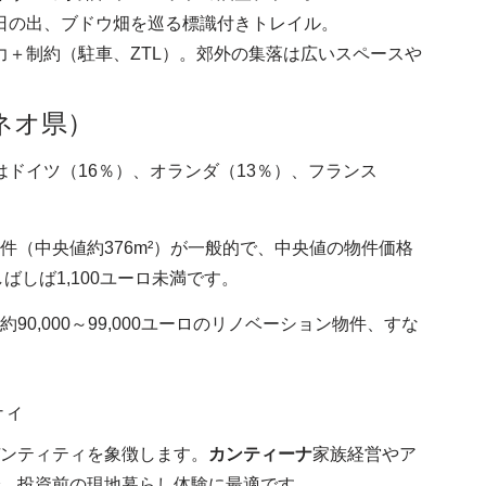
日の出、ブドウ畑を巡る標識付きトレイル。
力＋制約（駐車、ZTL）。郊外の集落は広いスペースや
ネオ県）
需要はドイツ（16％）、オランダ（13％）、フランス
件（中央値約376m²）が一般的で、中央値の物件価格
はしばしば1,100ユーロ未満です。
0,000～99,000ユーロのリノベーション物件、すな
ティ
ンティティを象徴します。
カンティーナ
家族経営やア
、投資前の現地暮らし体験に最適です。