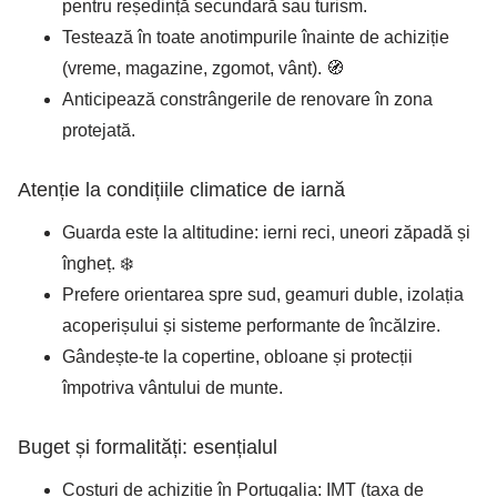
pentru reședință secundară sau turism.
Testează în toate anotimpurile înainte de achiziție
(vreme, magazine, zgomot, vânt). 🧭
Anticipează constrângerile de renovare în zona
protejată.
Atenție la condițiile climatice de iarnă
Guarda este la altitudine: ierni reci, uneori zăpadă și
îngheț. ❄️
Prefere orientarea spre sud, geamuri duble, izolația
acoperișului și sisteme performante de încălzire.
Gândește-te la copertine, obloane și protecții
împotriva vântului de munte.
Buget și formalități: esențialul
Costuri de achiziție în Portugalia: IMT (taxa de