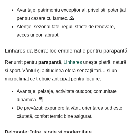
Avantaje: patrimoniu excepțional, priveliști, potențial
pentru cazare cu farmec. 🌄
Atenție: sezonalitate, reguli stricte de renovare,
acces uneori abrupt.
Linhares da Beira: loc emblematic pentru parapantă
Renumit pentru
parapantă
,
Linhares
unește piatră, natură
și sport. Vântul și altitudinea oferă senzații tari… și un
microclimat ce trebuie anticipat pentru locuire.
Avantaje: peisaje, activitate outdoor, comunitate
dinamică. 🪂
De prevăzut: expunere la vânt, orientarea sud este
căutată, confort termic bine asigurat.
Belmonte: între istorie și modernitate