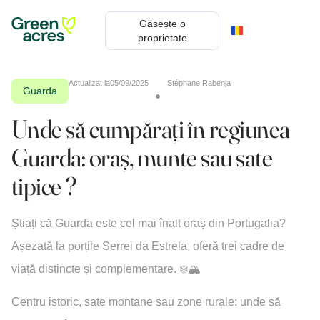
Găsește o
proprietate
Actualizat la
05/09/2025
Stéphane Rabenja
Guarda
Unde să cumpărați în regiunea
Guarda: oraș, munte sau sate
tipice ?
Știați că Guarda este cel mai înalt oraș din Portugalia?
Așezată la porțile Serrei da Estrela, oferă trei cadre de
viață distincte și complementare. ❄️🏔️
Centru istoric, sate montane sau zone rurale: unde să