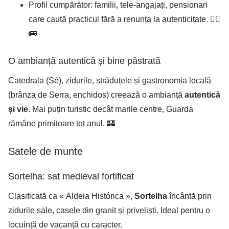
Profil cumpărător: familii, tele-angajați, pensionari
care caută practicul fără a renunța la autenticitate. 🚶‍♀️
🚌
O ambianță autentică și bine păstrată
Catedrala (Sé), zidurile, străduțele și gastronomia locală
(brânza de Serra, enchidos) creează o ambianță
autentică
și vie
. Mai puțin turistic decât marile centre, Guarda
rămâne primitoare tot anul. 🏰
Satele de munte
Sortelha: sat medieval fortificat
Clasificată ca « Aldeia Histórica »,
Sortelha
încântă prin
zidurile sale, casele din granit și priveliști. Ideal pentru o
locuință de vacanță cu caracter.