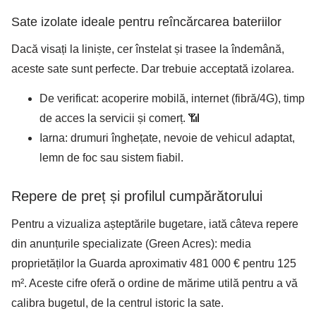
Sate izolate ideale pentru reîncărcarea bateriilor
Dacă visați la liniște, cer înstelat și trasee la îndemână,
aceste sate sunt perfecte. Dar trebuie acceptată izolarea.
De verificat: acoperire mobilă, internet (fibră/4G), timp
de acces la servicii și comerț. 📶
Iarna: drumuri înghețate, nevoie de vehicul adaptat,
lemn de foc sau sistem fiabil.
Repere de preț și profilul cumpărătorului
Pentru a vizualiza așteptările bugetare, iată câteva repere
din anunțurile specializate (Green Acres): media
proprietăților la Guarda aproximativ 481 000 € pentru 125
m². Aceste cifre oferă o ordine de mărime utilă pentru a vă
calibra bugetul, de la centrul istoric la sate.