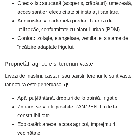
Check-list: structură (acoperiș, crăpături), umezeală,
acces șantier, electricitate și instalații sanitare.
Administrativ: caderneta predial, licença de
utilização, conformitate cu planul urban (PDM).
Confort: izolație, etanșeitate, ventilație, sisteme de
încălzire adaptate frigului.
Proprietăți agricole și terenuri vaste
Livezi de măslini, castani sau pajiști: terenurile sunt vaste,
iar natura este generoasă. 🌿
Apă: puț/fântână, drepturi de folosință, irigație.
Zonare: servituți, posibile RAN/REN, limite la
construibilitate.
Exploatări: anexe, acces agricol, împrejmuiri,
vecinătate.