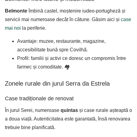
Belmonte
îmbină castel, moștenire iudeo-portugheză și
servicii mai numeroase decât în cătune. Găsim aici și
case
mai noi
la periferie.
Avantaje: muzee, restaurante, magazine,
accesibilitate bună spre Covilhã.
Profil: familii și activi ce doresc un compromis între
farmec și comoditate. 🏘️
Zonele rurale din jurul Serra da Estrela
Case tradiționale de renovat
În jurul Serei, numeroase
quintas
și case rurale așteaptă o
a doua viață. Autenticitatea este garantată, însă renovarea
trebuie bine planificată.