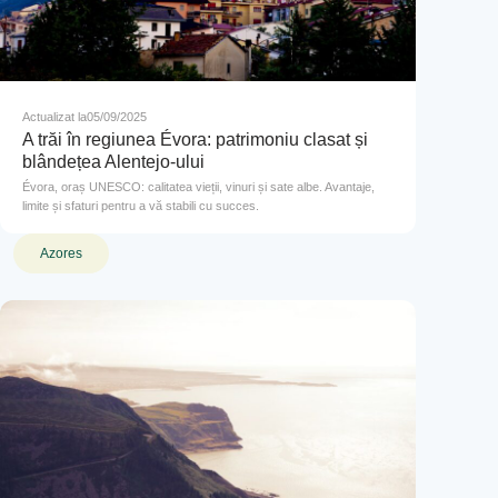
Actualizat la
05/09/2025
A trăi în regiunea Évora: patrimoniu clasat și
blândețea Alentejo-ului
Évora, oraș UNESCO: calitatea vieții, vinuri și sate albe. Avantaje,
limite și sfaturi pentru a vă stabili cu succes.
Azores