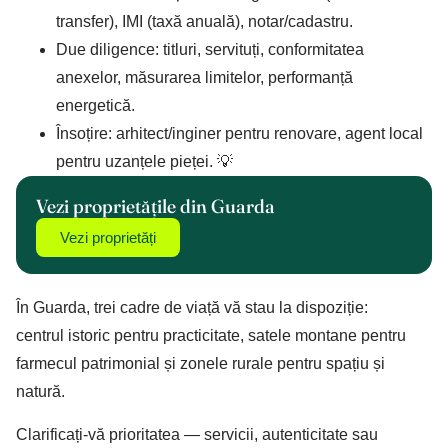
transfer), IMI (taxă anuală), notar/cadastru.
Due diligence: titluri, servituți, conformitatea
anexelor, măsurarea limitelor, performanță
energetică.
Însoțire: arhitect/inginer pentru renovare, agent local
pentru uzanțele pieței. 💡
Vezi proprietățile din Guarda
Vezi proprietăți
În Guarda, trei cadre de viață vă stau la dispoziție:
centrul istoric pentru practicitate, satele montane pentru
farmecul patrimonial și zonele rurale pentru spațiu și
natură.
Clarificați-vă prioritatea — servicii, autenticitate sau