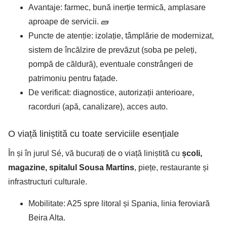
Avantaje: farmec, bună inerție termică, amplasare
aproape de servicii. 🧱
Puncte de atenție: izolație, tâmplărie de modernizat,
sistem de încălzire de prevăzut (soba pe peleți,
pompă de căldură), eventuale constrângeri de
patrimoniu pentru fațade.
De verificat: diagnostice, autorizații anterioare,
racorduri (apă, canalizare), acces auto.
O viață liniștită cu toate serviciile esențiale
În și în jurul Sé, vă bucurați de o viață liniștită cu
școli,
magazine, spitalul Sousa Martins
, piețe, restaurante și
infrastructuri culturale.
Mobilitate: A25 spre litoral și Spania, linia feroviară
Beira Alta.