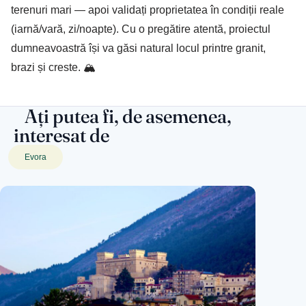
terenuri mari — apoi validați proprietatea în condiții reale
(iarnă/vară, zi/noapte). Cu o pregătire atentă, proiectul
dumneavoastră își va găsi natural locul printre granit,
brazi și creste. 🏔️
Ați putea fi, de asemenea,
interesat de
Evora