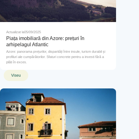
Actualizat la
05/09/2025
Piața imobiliară din Azore: prețuri în
arhipelagul Atlantic
Azore: panorama prețurilor, disparități între insule, turism durabil și
profiluri ale cumpărătorilor. Sfaturi concrete pentru a investi fără a
plăti în exces.
Viseu